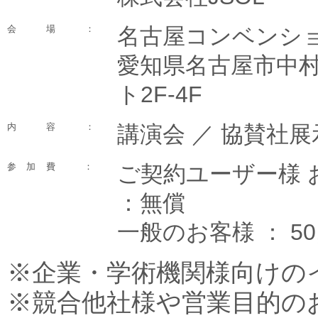
会場
：
名古屋コンベンシ
愛知県名古屋市中村区
ト2F-4F
内容
：
講演会 ／ 協賛社展示
参加費
：
ご契約ユーザー様 
：無償
一般のお客様 ： 50
※企業・学術機関様向けの
※競合他社様や営業目的の