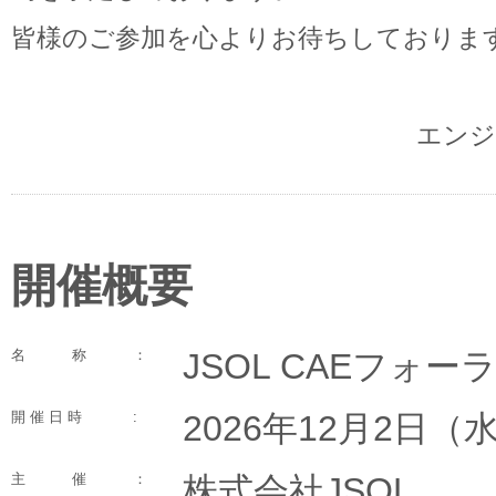
皆様のご参加を心よりお待ちしておりま
エンジ
開催概要
名称
：
JSOL CAEフォーラ
開 催 日 時
:
2026年12月2日（
主催
：
株式会社JSOL