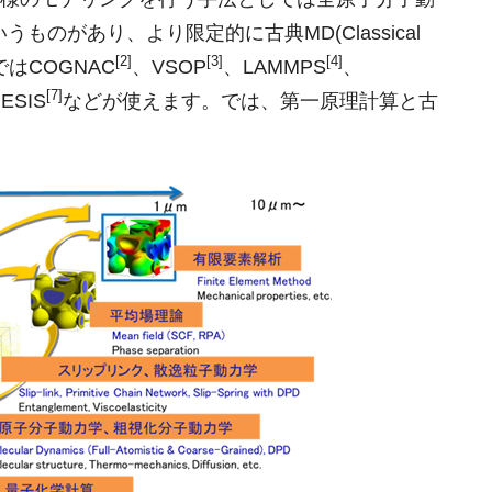
MD）というものがあり、より限定的に古典MD(Classical
[2]
[3]
[4]
ではCOGNAC
、VSOP
、LAMMPS
、
[7]
ESIS
などが使えます。では、第一原理計算と古