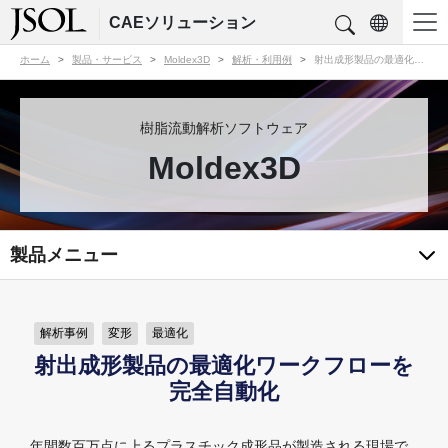
CAEソリューション
ホーム
製品・サービス
Moldex3D
解析・利用例
射出成形製品の最適化ワークフローを完全自動化
樹脂流動解析ソフトウェア
Moldex3D
製品メニュー
解析事例
変形
最適化
射出成形製品の最適化ワークフローを
完全自動化
年間数百万点に上るプラスチック成形品が製造される現場で