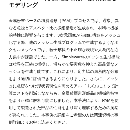
モデリング
金属粉末ベースの積層造形（PAM）プロセスでは、通常、異
なる粒径とアスペクト比の微細構造が生成され、材料の機械
的特性に影響を与えます。3次元画像から微細構造をメッシュ
化する際、他のメッシュ生成プログラムで生成するようなボ
クセルメッシュでは、粒子形状の不正確な表現や人為的な応
力集中が課題でした。一方、Simplewareのメッシュ生成機能
は粒界を正確に捕捉し、滑らかで要素数を抑えた高品質なメ
ッシュを生成可能です。これにより、応力場の局所的な分布
をより適切に評価できるようになりました。さらに、メッシ
ュに粗密をつけ形状表現性を高めるアルゴリズムによって計
算コストを削減しながらも、金属積層造形部品の機械的特性
をより正確に解析可能にしました。本手法により、PAMを使
用して製造された部品の性能をより深く理解するための洞察
が得られました。本事例の詳細をご希望の方は関連資料の事
例詳細よりお申し込みください。