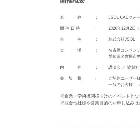
開催概要
名称
：
JSOL CAEフォー
開 催 日 時
:
2026年12月2日
主催
：
株式会社JSOL
会場
：
名古屋コンベン
愛知県名古屋市中村
内容
：
講演会 ／ 協賛社
参加費
：
ご契約ユーザー様
一般のお客様 ： 
※企業・学術機関様向けのイベントとな
※競合他社様や営業目的のお申し込みは