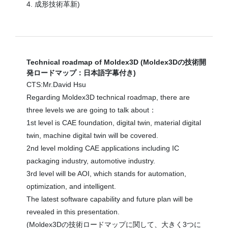
4. 成形技術革新)
Technical roadmap of Moldex3D (Moldex3Dの技術開
発ロードマップ：日本語字幕付き)
CTS:Mr.David Hsu
Regarding Moldex3D technical roadmap, there are
three levels we are going to talk about：
1st level is CAE foundation, digital twin, material digital
twin, machine digital twin will be covered.
2nd level molding CAE applications including IC
packaging industry, automotive industry.
3rd level will be AOI, which stands for automation,
optimization, and intelligent.
The latest software capability and future plan will be
revealed in this presentation.
(Moldex3Dの技術ロードマップに関して、大きく3つに