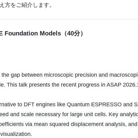
考え方をご紹介します。
ACE Foundation Models（40分）
e the gap between microscopic precision and macroscopic
. This talk presents the recent progress in ASAP 2026.1
ernative to DFT engines like Quantum ESPRESSO and SI
ed and scale necessary for large unit cells. Key analytica
coefficients via mean squared displacement analysis, and 
isualization.