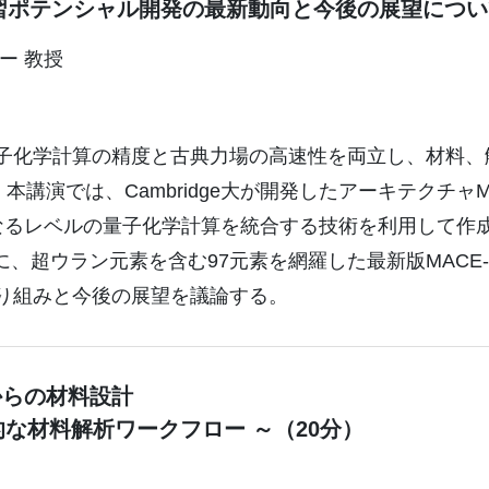
械学習ポテンシャル開発の最新動向と今後の展望につい
ー 教授
量子化学計算の精度と古典力場の高速性を両立し、材料
演では、Cambridge大が開発したアーキテクチャMA
異なるレベルの量子化学計算を統合する技術を利用して作
。次に、超ウラン元素を含む97元素を網羅した最新版MACE-
取り組みと今後の展望を議論する。
からの材料設計
用的な材料解析ワークフロー ～（20分）