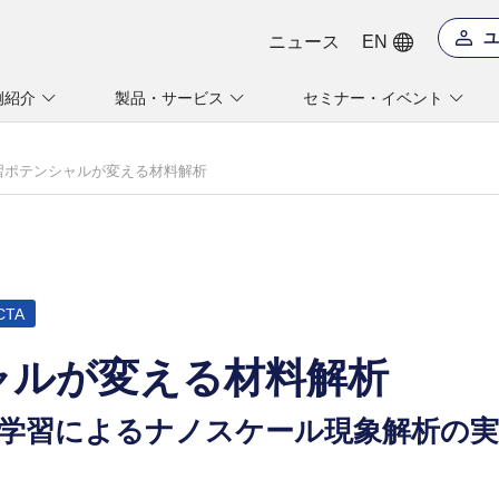
フロー ｜ CAEソリューション ： JSOL">
ユ
ニュース
EN
例紹介
製品・サービス
セミナー・イベント
習ポテンシャルが変える材料解析
APが実現するDFT×機械学習によるナ
CTA
ャルが変える材料解析
機械学習によるナノスケール現象解析の