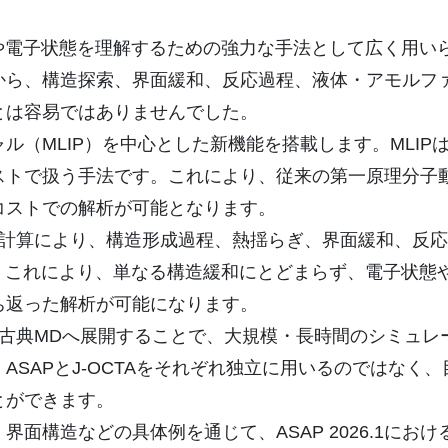
造や電子状態を理解するための強力な手法として広く用い
から、構造探索、界面緩和、反応過程、液体・アモルフ
とは容易ではありませんでした。
ンシャル（MLIP）を中心とした新機能を搭載します。MLI
ストで扱う手法です。これにより、従来の第一原理分子
コストでの解析が可能となります。
やMD計算により、構造形成過程、熱揺らぎ、界面緩和、反
す。これにより、単なる構造緩和にとどまらず、電子状態
ち返った解析が可能になります。
よる古典MDへ展開することで、大規模・長時間のシミュ
ASAPとJ-OCTAをそれぞれ独立に用いるのではなく
とができます。
構造などの具体例を通じて、ASAP 2026.1におけるM