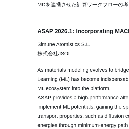
MDを連携させた計算ワークフローの
ASAP 2026.1: Incorporating M
Simune Atomistics S.L.
株式会社JSOL
As materials modeling evolves to bridg
Learning (ML) has become indispensable
ML ecosystem into the platform.
ASAP provides a high-performance alt
implement ML potentials, gaining the spe
transport properties, such as diffusion 
energies through minimum-energy path v