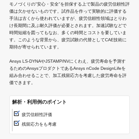
モノづくりの”安心・安全”を担保する上で製品の疲労信頼性評
価は欠かせないものです。試作品を作って実験的に評価する
手法は古くから使われていますが、疲労信頼性領域はとりわ
け長期間に及ぶ耐久評価が必要とされます。加速試験などで
時間短縮を図ってもなお、多くの時間とコストを要していま
す。このような背景から、疲労試験の代替としてCAE技術に
期待が寄せられています。
Ansys LS-DYNAやJSTAMP/NVにくわえ、疲労寿命を予測す
るためのAnsysプロダクトであるAnsys nCode DesignLifeを
組み合わせることで、加工残留応力を考慮した疲労寿命を評
価できます。
解析・利用例のポイント
疲労信頼性評価
残留応力をも考慮