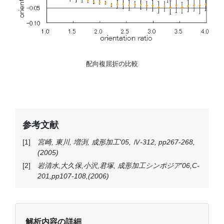
配向複屈折の比較
参考文献
宮崎, 東川, 増渕, 成形加工'05, Ⅳ-312, pp267-268,
(2005)
岩清水,大久保,小沢,君塚, 成形加工シンポジア'06,C-
201,pp107-108,(2006)
解析内容の詳細