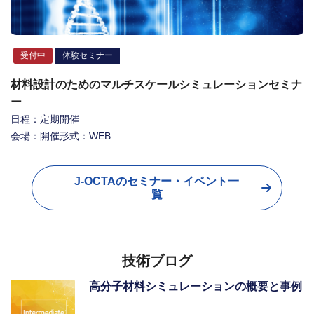
受付中
体験セミナー
材料設計のためのマルチスケールシミュレーションセミナ
第
ー
Q
日程：定期開催
日
会場：開催形式：WEB
会
J-OCTAのセミナー・イベント一
覧
技術ブログ
野
高分子材料シミュレーションの概要と事例