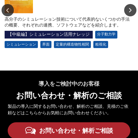
重
高分子のシミュレーション技術について代表的ないくつかの手法
マ
の概要、それぞれの連携、ソフトウェアなどを紹介します。
以
す
【中級編】シミュレーション活用ナレッジ
分子動力学
シミュレーション
界面
定量的構造物性相関
粗視化
導入をご検討中のお客様
お問い合わせ・解析のご相談
製品の導入に関するお問い合わせ、解析のご相談、見積のご依
頼などはこちらからお気軽にお問い合わせください。
お問い合わせ・解析ご相談