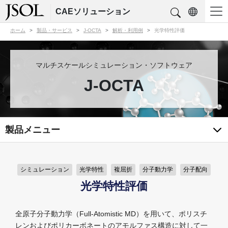
CAEソリューション
ホーム
製品・サービス
J-OCTA
解析・利用例
光学特性評価
マルチスケールシミュレーション・ソフトウェア
J-OCTA
製品メニュー
シミュレーション
光学特性
複屈折
分子動力学
分子配向
光学特性評価
全原子分子動力学（Full-Atomistic MD）を用いて、ポリスチ
レンおよびポリカーボネートのアモルファス構造に対して一