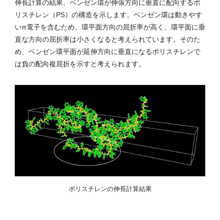
伸長計算の結果、ベンゼン環が伸張方向に垂直に配向するポ
リスチレン（PS）の構造を示します。ベンゼン環は動きやす
いπ電子を含むため、環平面方向の屈折率が高く、環平面に垂
直な方向の屈折率は小さくなると考えられています。そのた
め、ベンゼン環平面が延伸方向に垂直になるポリスチレンで
は負の配向複屈折を示すと考えられます。
ポリスチレンの伸長計算結果